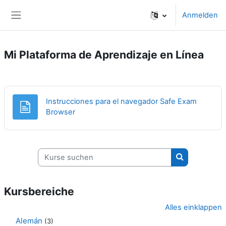
Zum Hauptinhalt
Anmelden
Website-Übersicht
Mi Plataforma de Aprendizaje en Línea
Instrucciones para el navegador Safe Exam
Textseite
Browser
Kurse suchen
Kurse suche
Kursbereiche
Alles einklappen
Alemán
(3)